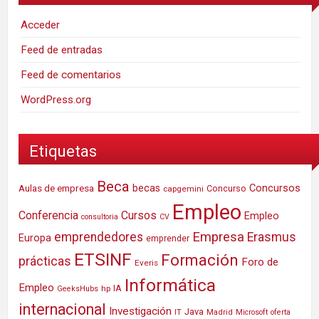
Acceder
Feed de entradas
Feed de comentarios
WordPress.org
Etiquetas
Beca
Concursos
Aulas de empresa
becas
Concurso
capgemini
Empleo
Conferencia
Cursos
Empleo
consultoria
CV
Empresa
emprendedores
Erasmus
Europa
emprender
ETSINF
Formación
prácticas
Foro de
Everis
Informática
Empleo
IA
hp
GeeksHubs
internacional
Investigación
Java
IT
Madrid
Microsoft
oferta