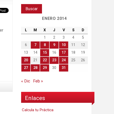
ENERO 2014
er
L
M
X
J
V
S
D
1
2
3
4
5
6
7
8
9
10
11
12
13
14
15
16
17
18
19
20
21
22
23
24
25
26
27
28
29
30
31
« Dic
Feb »
Enlaces
Calcula tu Práctica