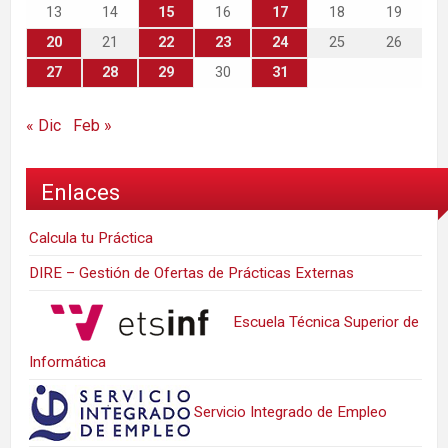
13
14
15
16
17
18
19
20
21
22
23
24
25
26
27
28
29
30
31
« Dic
Feb »
Enlaces
Calcula tu Práctica
DIRE – Gestión de Ofertas de Prácticas Externas
Escuela Técnica Superior de
Informática
Servicio Integrado de Empleo