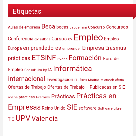
Etiquetas
Beca
Concursos
Aulas de empresa
becas
Concurso
capgemini
Empleo
Conferencia
Cursos
Empleo
consultoria
CV
Empresa
emprendedores
Erasmus
Europa
emprender
ETSINF
Formación
prácticas
Foro de
Everis
Informática
Empleo
IA
hp
GeeksHubs
internacional
Investigación
Java
IT
Madrid
Microsoft
oferta
Ofertas de Trabajo
Ofertas de Trabajo – Publicadas en SIE
Prácticas en
Prácticas
practicas
Premios
online
SIE
Empresas
Reino Unido
software
Software Libre
UPV
Valencia
TIC