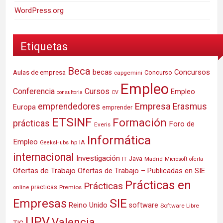
WordPress.org
Etiquetas
Beca
Concursos
Aulas de empresa
becas
Concurso
capgemini
Empleo
Conferencia
Cursos
Empleo
consultoria
CV
Empresa
emprendedores
Erasmus
Europa
emprender
ETSINF
Formación
prácticas
Foro de
Everis
Informática
Empleo
IA
hp
GeeksHubs
internacional
Investigación
Java
IT
Madrid
Microsoft
oferta
Ofertas de Trabajo
Ofertas de Trabajo – Publicadas en SIE
Prácticas en
Prácticas
practicas
Premios
online
SIE
Empresas
Reino Unido
software
Software Libre
UPV
Valencia