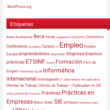
WordPress.org
Etiquetas
Beca
Concursos
Aulas de empresa
becas
Concurso
capgemini
Empleo
Conferencia
Cursos
Empleo
consultoria
CV
Empresa
emprendedores
Erasmus
Europa
emprender
ETSINF
Formación
prácticas
Foro de
Everis
Informática
Empleo
IA
hp
GeeksHubs
internacional
Investigación
Java
IT
Madrid
Microsoft
oferta
Ofertas de Trabajo
Ofertas de Trabajo – Publicadas en SIE
Prácticas en
Prácticas
practicas
Premios
online
SIE
Empresas
Reino Unido
software
Software Libre