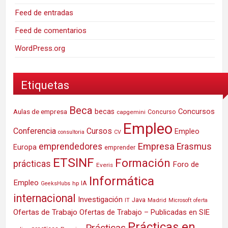
Feed de entradas
Feed de comentarios
WordPress.org
Etiquetas
Beca
Concursos
Aulas de empresa
becas
Concurso
capgemini
Empleo
Conferencia
Cursos
Empleo
consultoria
CV
Empresa
emprendedores
Erasmus
Europa
emprender
ETSINF
Formación
prácticas
Foro de
Everis
Informática
Empleo
IA
hp
GeeksHubs
internacional
Investigación
Java
IT
Madrid
Microsoft
oferta
Ofertas de Trabajo
Ofertas de Trabajo – Publicadas en SIE
Prácticas en
Prácticas