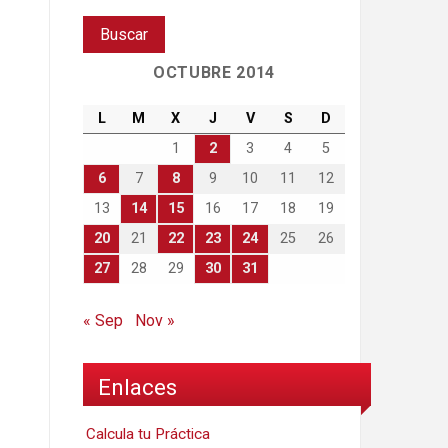
OCTUBRE 2014
L
M
X
J
V
S
D
1
2
3
4
5
6
7
8
9
10
11
12
13
14
15
16
17
18
19
20
21
22
23
24
25
26
27
28
29
30
31
« Sep
Nov »
Enlaces
Calcula tu Práctica