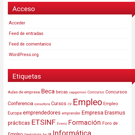
Acceso
Acceder
Feed de entradas
Feed de comentarios
WordPress.org
Etiquetas
Beca
Concursos
Aulas de empresa
becas
Concurso
capgemini
Empleo
Conferencia
Cursos
Empleo
consultoria
CV
Empresa
emprendedores
Erasmus
Europa
emprender
ETSINF
Formación
prácticas
Foro de
Everis
Informática
Empleo
IA
hp
GeeksHubs