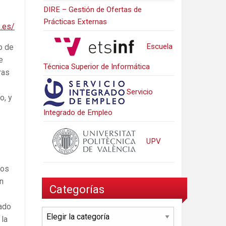
DIRE – Gestión de Ofertas de
Prácticas Externas
p.es/
Escuela
o de
e
Técnica Superior de Informática
ras
Servicio
o, y
Integrado de Empleo
UPV
los
n
Categorías
cado
Categorías
 la