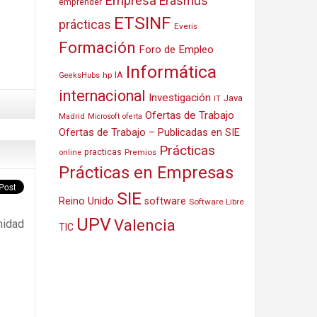
Empresa
Erasmus
emprender
ETSINF
prácticas
Everis
Formación
Foro de Empleo
Informática
IA
hp
GeeksHubs
internacional
Investigación
Java
IT
Ofertas de Trabajo
Madrid
Microsoft
oferta
Ofertas de Trabajo – Publicadas en SIE
Prácticas
practicas
Premios
online
Prácticas en Empresas
SIE
Reino Unido
software
Software Libre
UPV
Valencia
nidad
TIC