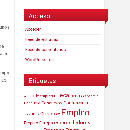
Acceso
gunos
Acceder
Feed de entradas
de
Feed de comentarios
se a
WordPress.org
icipó
Etiquetas
 las
Beca
Aulas de empresa
becas
capgemini
Conferencia
Concursos
Concurso
Empleo
Cursos
consultoria
CV
emprendedores
Empleo Europa