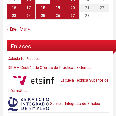
9
10
11
12
13
14
15
16
17
18
19
20
21
22
23
24
25
26
27
28
« Ene
Mar »
Enlaces
Calcula tu Práctica
DIRE – Gestión de Ofertas de Prácticas Externas
Escuela Técnica Superior de
Informática
Servicio Integrado de Empleo