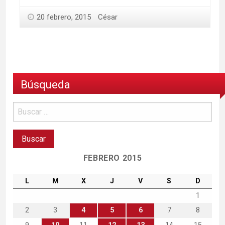
20 febrero, 2015
César
Búsqueda
FEBRERO 2015
L
M
X
J
V
S
D
1
2
3
4
5
6
7
8