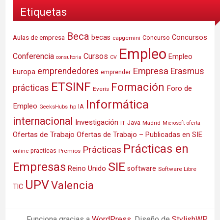
Etiquetas
Beca
Concursos
Aulas de empresa
becas
Concurso
capgemini
Empleo
Conferencia
Cursos
Empleo
consultoria
CV
Empresa
emprendedores
Erasmus
Europa
emprender
ETSINF
Formación
prácticas
Foro de
Everis
Informática
Empleo
IA
hp
GeeksHubs
internacional
Investigación
Java
IT
Madrid
Microsoft
oferta
Ofertas de Trabajo
Ofertas de Trabajo – Publicadas en SIE
Prácticas en
Prácticas
practicas
Premios
online
SIE
Empresas
Reino Unido
software
Software Libre
UPV
Valencia
TIC
Funciona gracias a
WordPress
. Diseño de
StylishWP