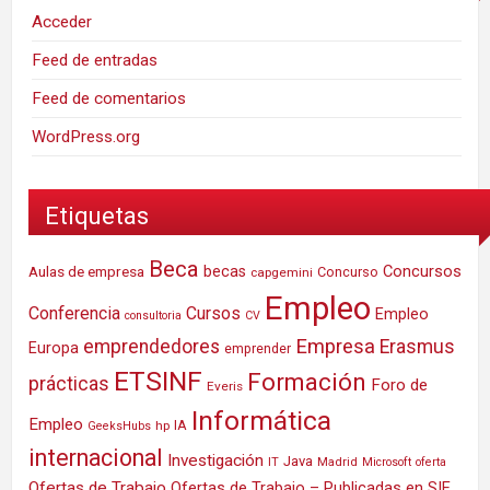
Acceder
Feed de entradas
Feed de comentarios
WordPress.org
Etiquetas
Beca
Concursos
Aulas de empresa
becas
Concurso
capgemini
Empleo
Conferencia
Cursos
Empleo
consultoria
CV
Empresa
emprendedores
Erasmus
Europa
emprender
ETSINF
Formación
prácticas
Foro de
Everis
Informática
Empleo
IA
hp
GeeksHubs
internacional
Investigación
Java
IT
Madrid
Microsoft
oferta
Ofertas de Trabajo
Ofertas de Trabajo – Publicadas en SIE