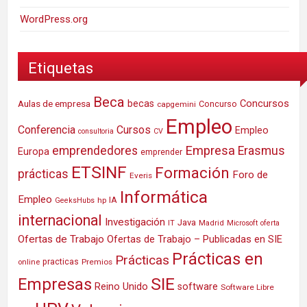
WordPress.org
Etiquetas
Beca
Concursos
Aulas de empresa
becas
Concurso
capgemini
Empleo
Conferencia
Cursos
Empleo
consultoria
CV
Empresa
emprendedores
Erasmus
Europa
emprender
ETSINF
Formación
prácticas
Foro de
Everis
Informática
Empleo
IA
hp
GeeksHubs
internacional
Investigación
Java
IT
Madrid
Microsoft
oferta
Ofertas de Trabajo
Ofertas de Trabajo – Publicadas en SIE
Prácticas en
Prácticas
practicas
Premios
online
SIE
Empresas
Reino Unido
software
Software Libre