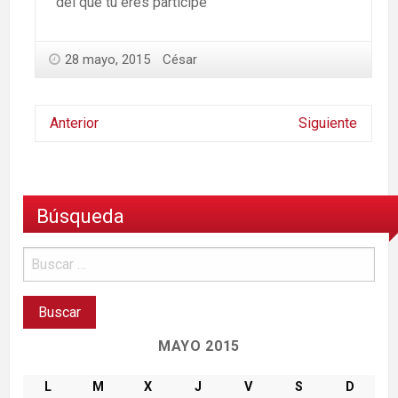
del que tu eres partícipe
28 mayo, 2015
César
Anterior
Siguiente
Búsqueda
MAYO 2015
L
M
X
J
V
S
D