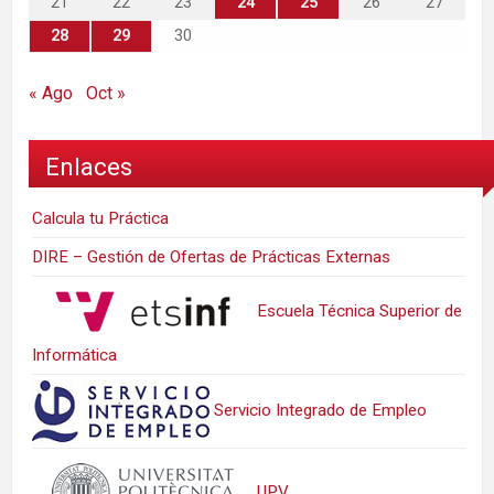
21
22
23
24
25
26
27
28
29
30
« Ago
Oct »
Enlaces
Calcula tu Práctica
DIRE – Gestión de Ofertas de Prácticas Externas
Escuela Técnica Superior de
Informática
Servicio Integrado de Empleo
UPV