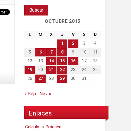
OCTUBRE 2015
L
M
X
J
V
S
D
1
2
3
4
5
6
7
8
9
10
11
12
13
14
15
16
17
18
19
20
21
22
23
24
25
26
27
28
29
30
31
« Sep
Nov »
Enlaces
Calcula tu Práctica