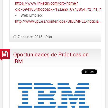
https://www.linkedin.com/grp/home?
gid=6943854&goback=%2Eanb_6943854_*2_*1_*1_*
Web Empleo:
http://www.upv.es/contenidos/SIEEMPLE/noticia_936
7 octubre, 2015
Pilar
Oportunidades de Prácticas en
IBM