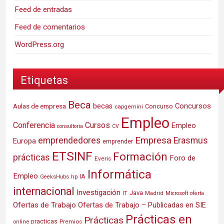
Feed de entradas
Feed de comentarios
WordPress.org
Etiquetas
Beca
Concursos
Aulas de empresa
becas
Concurso
capgemini
Empleo
Conferencia
Cursos
Empleo
consultoria
CV
Empresa
emprendedores
Erasmus
Europa
emprender
ETSINF
Formación
prácticas
Foro de
Everis
Informática
Empleo
IA
hp
GeeksHubs
internacional
Investigación
Java
IT
Madrid
Microsoft
oferta
Ofertas de Trabajo
Ofertas de Trabajo – Publicadas en SIE
Prácticas en
Prácticas
practicas
Premios
online