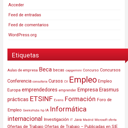
Acceder
Feed de entradas
Feed de comentarios
WordPress.org
Etiquetas
Beca
Concursos
Aulas de empresa
becas
Concurso
capgemini
Empleo
Conferencia
Cursos
Empleo
consultoria
CV
Empresa
emprendedores
Erasmus
Europa
emprender
ETSINF
Formación
prácticas
Foro de
Everis
Informática
Empleo
IA
hp
GeeksHubs
internacional
Investigación
Java
IT
Madrid
Microsoft
oferta
Ofertas de Trabajo
Ofertas de Trabajo – Publicadas en SIE