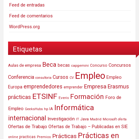
Feed de entradas
Feed de comentarios
WordPress.org
Etiquetas
Beca
Concursos
Aulas de empresa
becas
Concurso
capgemini
Empleo
Conferencia
Cursos
Empleo
consultoria
CV
Empresa
emprendedores
Erasmus
Europa
emprender
ETSINF
Formación
prácticas
Foro de
Everis
Informática
Empleo
IA
hp
GeeksHubs
internacional
Investigación
Java
IT
Madrid
Microsoft
oferta
Ofertas de Trabajo
Ofertas de Trabajo – Publicadas en SIE
Prácticas en
Prácticas
practicas
Premios
online