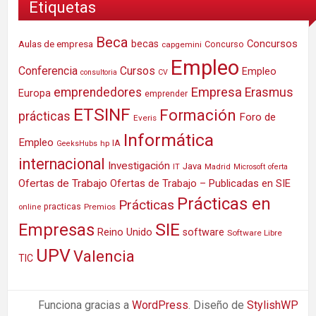
Etiquetas
Beca
Concursos
Aulas de empresa
becas
Concurso
capgemini
Empleo
Conferencia
Cursos
Empleo
consultoria
CV
Empresa
emprendedores
Erasmus
Europa
emprender
ETSINF
Formación
prácticas
Foro de
Everis
Informática
Empleo
IA
hp
GeeksHubs
internacional
Investigación
Java
IT
Madrid
Microsoft
oferta
Ofertas de Trabajo
Ofertas de Trabajo – Publicadas en SIE
Prácticas en
Prácticas
practicas
Premios
online
SIE
Empresas
Reino Unido
software
Software Libre
UPV
Valencia
TIC
Funciona gracias a
WordPress
. Diseño de
StylishWP