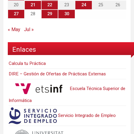
20
21
22
23
24
25
26
27
28
29
30
« May
Jul »
Enlaces
Calcula tu Práctica
DIRE – Gestión de Ofertas de Prácticas Externas
Escuela Técnica Superior de
Informática
Servicio Integrado de Empleo