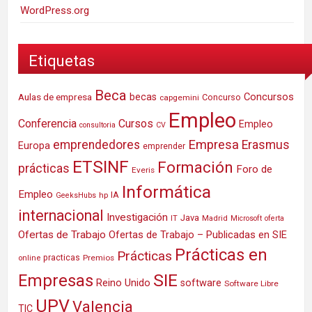
WordPress.org
Etiquetas
Beca
Concursos
Aulas de empresa
becas
Concurso
capgemini
Empleo
Conferencia
Cursos
Empleo
consultoria
CV
Empresa
emprendedores
Erasmus
Europa
emprender
ETSINF
Formación
prácticas
Foro de
Everis
Informática
Empleo
IA
hp
GeeksHubs
internacional
Investigación
Java
IT
Madrid
Microsoft
oferta
Ofertas de Trabajo
Ofertas de Trabajo – Publicadas en SIE
Prácticas en
Prácticas
practicas
Premios
online
SIE
Empresas
Reino Unido
software
Software Libre
UPV
Valencia
TIC