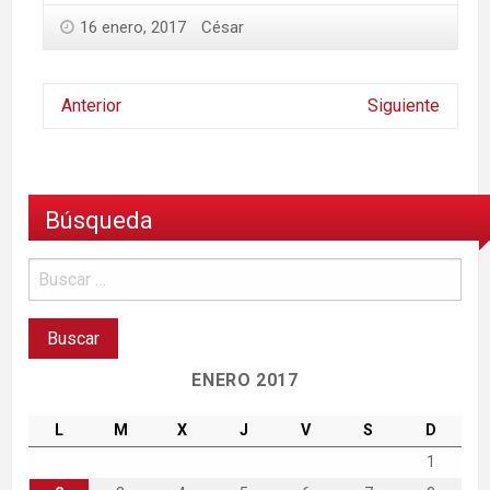
16 enero, 2017
César
Anterior
Siguiente
Búsqueda
ENERO 2017
L
M
X
J
V
S
D
1