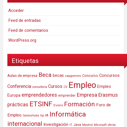
Acceder
Feed de entradas
Feed de comentarios
WordPress.org
Etiquetas
Beca
Concursos
Aulas de empresa
becas
Concurso
capgemini
Empleo
Conferencia
Cursos
Empleo
consultoria
CV
Empresa
emprendedores
Erasmus
Europa
emprender
ETSINF
Formación
prácticas
Foro de
Everis
Informática
Empleo
IA
hp
GeeksHubs
internacional
Investigación
Java
IT
Madrid
Microsoft
oferta