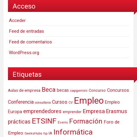
Acceso
Acceder
Feed de entradas
Feed de comentarios
WordPress.org
Etiquetas
Beca
Concursos
Aulas de empresa
becas
Concurso
capgemini
Empleo
Conferencia
Cursos
Empleo
consultoria
CV
Empresa
emprendedores
Erasmus
Europa
emprender
ETSINF
Formación
prácticas
Foro de
Everis
Informática
Empleo
IA
hp
GeeksHubs