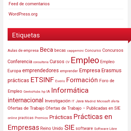
Feed de comentarios
WordPress.org
Etiquetas
Beca
Concursos
Aulas de empresa
becas
Concurso
capgemini
Empleo
Conferencia
Cursos
Empleo
consultoria
CV
Empresa
emprendedores
Erasmus
Europa
emprender
ETSINF
Formación
prácticas
Foro de
Everis
Informática
Empleo
IA
hp
GeeksHubs
internacional
Investigación
Java
IT
Madrid
Microsoft
oferta
Ofertas de Trabajo
Ofertas de Trabajo – Publicadas en SIE
Prácticas en
Prácticas
practicas
Premios
online
SIE
Empresas
Reino Unido
software
Software Libre