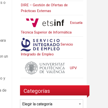
rs o
DIRE – Gestión de Ofertas de
Prácticas Externas
Escuela
Técnica Superior de Informática
para
Servicio
Integrado de Empleo
on un
UPV
co y
Categorías
a de
Categorías