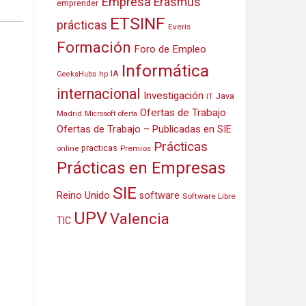
Empresa
Erasmus
emprender
ETSINF
prácticas
Everis
Formación
Foro de Empleo
Informática
IA
hp
GeeksHubs
internacional
Investigación
Java
IT
Ofertas de Trabajo
Madrid
Microsoft
oferta
Ofertas de Trabajo – Publicadas en SIE
Prácticas
practicas
Premios
online
Prácticas en Empresas
SIE
Reino Unido
software
Software Libre
UPV
Valencia
TIC