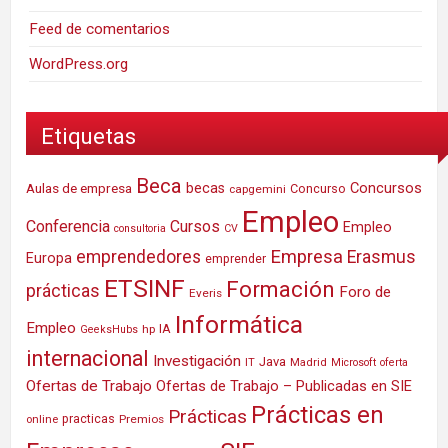
Feed de comentarios
WordPress.org
Etiquetas
Beca
Concursos
Aulas de empresa
becas
Concurso
capgemini
Empleo
Conferencia
Cursos
Empleo
consultoria
CV
Empresa
emprendedores
Erasmus
Europa
emprender
ETSINF
Formación
prácticas
Foro de
Everis
Informática
Empleo
IA
hp
GeeksHubs
internacional
Investigación
Java
IT
Madrid
Microsoft
oferta
Ofertas de Trabajo
Ofertas de Trabajo – Publicadas en SIE
Prácticas en
Prácticas
practicas
Premios
online