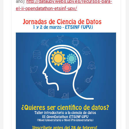
año):
http://dataupv.webs.upv.es/recursos-para-
el-ii-opendatathon-etsinf-upv/