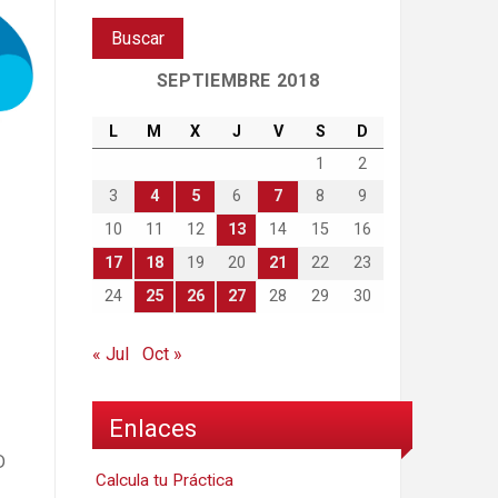
SEPTIEMBRE 2018
L
M
X
J
V
S
D
1
2
3
4
5
6
7
8
9
10
11
12
13
14
15
16
17
18
19
20
21
22
23
24
25
26
27
28
29
30
« Jul
Oct »
Enlaces
D
Calcula tu Práctica