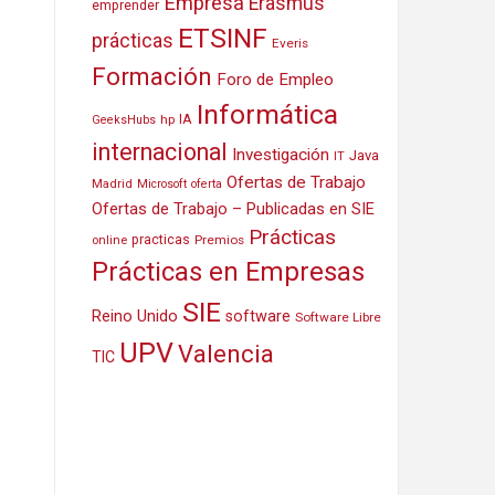
Empresa
Erasmus
emprender
ETSINF
prácticas
Everis
Formación
Foro de Empleo
Informática
IA
hp
GeeksHubs
internacional
Investigación
Java
IT
Ofertas de Trabajo
Madrid
Microsoft
oferta
Ofertas de Trabajo – Publicadas en SIE
Prácticas
practicas
Premios
online
Prácticas en Empresas
SIE
Reino Unido
software
Software Libre
UPV
Valencia
TIC