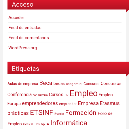
Acceso
Acceder
Feed de entradas
Feed de comentarios
WordPress.org
Etiquetas
Beca
Concursos
Aulas de empresa
becas
Concurso
capgemini
Empleo
Conferencia
Cursos
Empleo
consultoria
CV
Empresa
emprendedores
Erasmus
Europa
emprender
ETSINF
Formación
prácticas
Foro de
Everis
Informática
Empleo
IA
hp
GeeksHubs