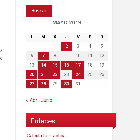
MAYO 2019
L
M
X
J
V
S
D
1
2
3
4
5
as
6
7
8
9
10
11
12
de
13
14
15
16
17
18
19
20
21
22
23
24
25
26
27
28
29
30
31
« Abr
Jun »
Enlaces
Calcula tu Práctica