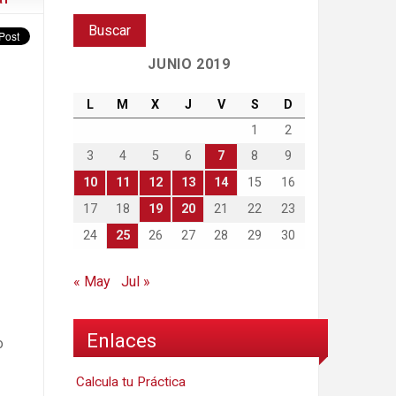
JUNIO 2019
L
M
X
J
V
S
D
1
2
3
4
5
6
7
8
9
10
11
12
13
14
15
16
17
18
19
20
21
22
23
24
25
26
27
28
29
30
« May
Jul »
Enlaces
o
Calcula tu Práctica