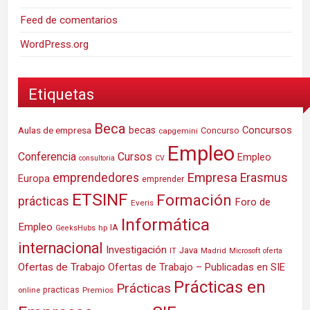
Feed de comentarios
WordPress.org
Etiquetas
Beca
Concursos
Aulas de empresa
becas
Concurso
capgemini
Empleo
Conferencia
Cursos
Empleo
consultoria
CV
Empresa
emprendedores
Erasmus
Europa
emprender
ETSINF
Formación
prácticas
Foro de
Everis
Informática
Empleo
IA
hp
GeeksHubs
internacional
Investigación
Java
IT
Madrid
Microsoft
oferta
Ofertas de Trabajo
Ofertas de Trabajo – Publicadas en SIE
Prácticas en
Prácticas
practicas
Premios
online