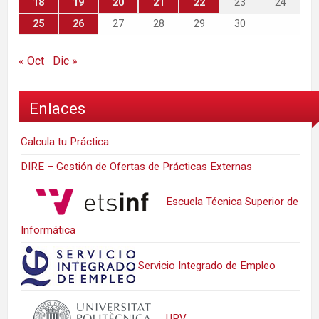
18
19
20
21
22
23
24
25
26
27
28
29
30
« Oct
Dic »
Enlaces
Calcula tu Práctica
DIRE – Gestión de Ofertas de Prácticas Externas
Escuela Técnica Superior de
Informática
Servicio Integrado de Empleo
UPV