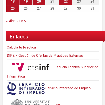
18
19
20
21
22
23
24
25
26
27
28
29
30
31
« Abr
Jun »
Enlaces
Calcula tu Práctica
DIRE – Gestión de Ofertas de Prácticas Externas
Escuela Técnica Superior de
Informática
Servicio Integrado de Empleo