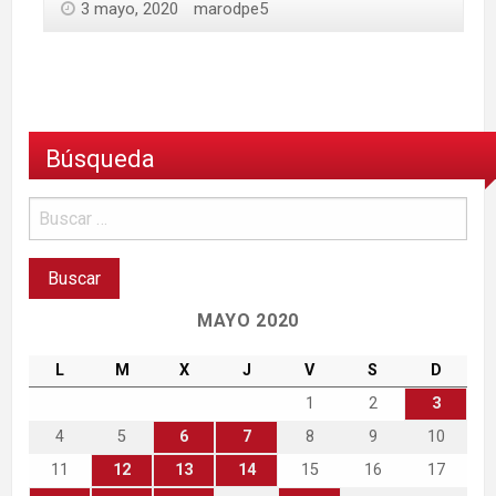
3 mayo, 2020
marodpe5
Búsqueda
MAYO 2020
L
M
X
J
V
S
D
1
2
3
4
5
6
7
8
9
10
11
12
13
14
15
16
17