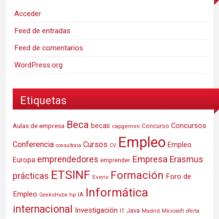
Acceder
Feed de entradas
Feed de comentarios
WordPress.org
Etiquetas
Beca
Concursos
Aulas de empresa
becas
Concurso
capgemini
Empleo
Conferencia
Cursos
Empleo
consultoria
CV
Empresa
emprendedores
Erasmus
Europa
emprender
ETSINF
Formación
prácticas
Foro de
Everis
Informática
Empleo
IA
hp
GeeksHubs
internacional
Investigación
Java
IT
Madrid
Microsoft
oferta