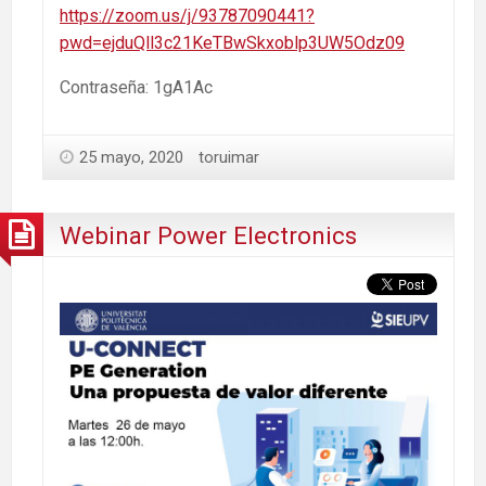
https://zoom.us/j/93787090441?
pwd=ejduQll3c21KeTBwSkxoblp3UW5Odz09
Contraseña: 1gA1Ac
25 mayo, 2020
toruimar
Webinar Power Electronics