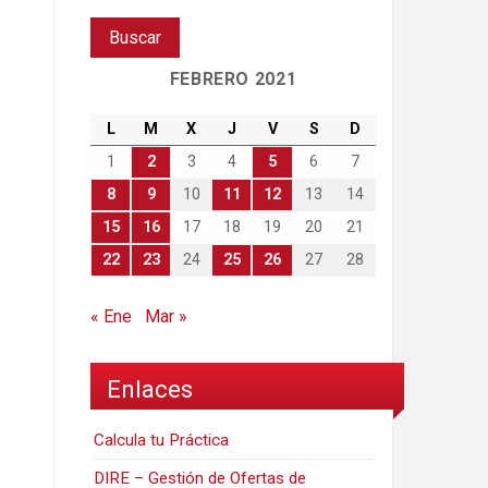
FEBRERO 2021
L
M
X
J
V
S
D
1
2
3
4
5
6
7
8
9
10
11
12
13
14
15
16
17
18
19
20
21
22
23
24
25
26
27
28
« Ene
Mar »
Enlaces
Calcula tu Práctica
DIRE – Gestión de Ofertas de