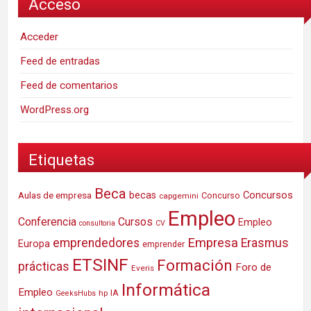
Acceso
Acceder
Feed de entradas
Feed de comentarios
WordPress.org
Etiquetas
Beca
Concursos
Aulas de empresa
becas
Concurso
capgemini
Empleo
Conferencia
Cursos
Empleo
consultoria
CV
Empresa
emprendedores
Erasmus
Europa
emprender
ETSINF
Formación
prácticas
Foro de
Everis
Informática
Empleo
IA
hp
GeeksHubs