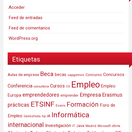
Acceder
Feed de entradas
Feed de comentarios
WordPress.org
Etiquetas
Beca
Concursos
Aulas de empresa
becas
Concurso
capgemini
Empleo
Conferencia
Cursos
Empleo
consultoria
CV
Empresa
emprendedores
Erasmus
Europa
emprender
ETSINF
Formación
prácticas
Foro de
Everis
Informática
Empleo
IA
hp
GeeksHubs
internacional
Investigación
Java
IT
Madrid
Microsoft
oferta