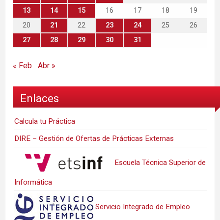
13
14
15
16
17
18
19
20
21
22
23
24
25
26
27
28
29
30
31
« Feb
Abr »
Enlaces
Calcula tu Práctica
DIRE – Gestión de Ofertas de Prácticas Externas
Escuela Técnica Superior de
Informática
Servicio Integrado de Empleo