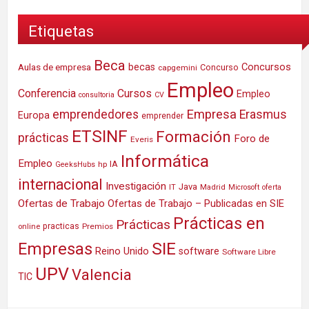
Etiquetas
Beca
Concursos
Aulas de empresa
becas
Concurso
capgemini
Empleo
Conferencia
Cursos
Empleo
consultoria
CV
Empresa
emprendedores
Erasmus
Europa
emprender
ETSINF
Formación
prácticas
Foro de
Everis
Informática
Empleo
IA
hp
GeeksHubs
internacional
Investigación
Java
IT
Madrid
Microsoft
oferta
Ofertas de Trabajo
Ofertas de Trabajo – Publicadas en SIE
Prácticas en
Prácticas
practicas
Premios
online
SIE
Empresas
Reino Unido
software
Software Libre
UPV
Valencia
TIC