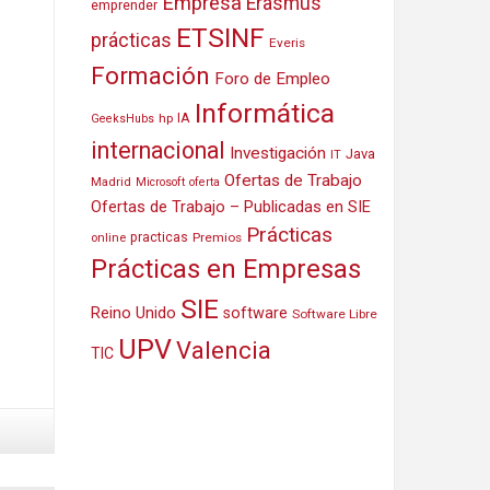
Empresa
Erasmus
emprender
ETSINF
prácticas
Everis
Formación
Foro de Empleo
Informática
IA
hp
GeeksHubs
internacional
Investigación
Java
IT
Ofertas de Trabajo
Madrid
Microsoft
oferta
Ofertas de Trabajo – Publicadas en SIE
Prácticas
practicas
Premios
online
Prácticas en Empresas
SIE
Reino Unido
software
Software Libre
UPV
Valencia
TIC