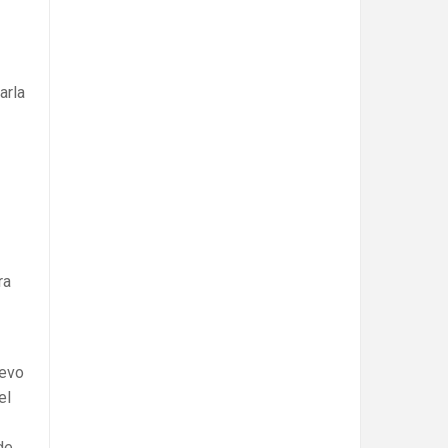
arla
ra
uevo
el
de