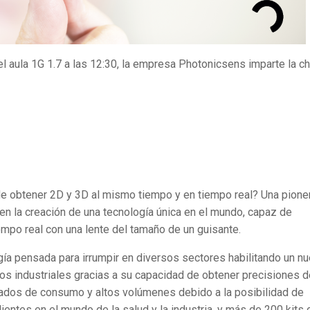
l aula 1G 1.7 a las 12:30, la empresa Photonicsens imparte la ch
e obtener 2D y 3D al mismo tiempo y en tiempo real? Una pione
 en la creación de una tecnología única en el mundo, capaz de
mpo real con una lente del tamaño de un guisante.
a pensada para irrumpir en diversos sectores habilitando un n
nos industriales gracias a su capacidad de obtener precisiones d
ados de consumo y altos volúmenes debido a la posibilidad de
lientes en el mundo de la salud y la industria, y más de 200 kits 