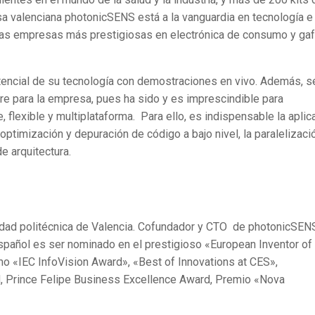
sa valenciana photonicSENS está a la vanguardia en tecnología e
 las empresas más prestigiosas en electrónica de consumo y ga
tencial de su tecnología con demostraciones en vivo. Además, s
are para la empresa, pues ha sido y es imprescindible para
, flexible y multiplataforma. Para ello, es indispensable la aplic
optimización y depuración de código a bajo nivel, la paralelizaci
e arquitectura.
idad politécnica de Valencia. Cofundador y CTO de photonicSEN
spañol es ser nominado en el prestigioso «European Inventor of
 «IEC InfoVision Award», «Best of Innovations at CES»,
, Prince Felipe Business Excellence Award, Premio «Nova