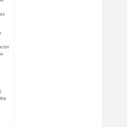
fas
e
ación
ón
S.
 the