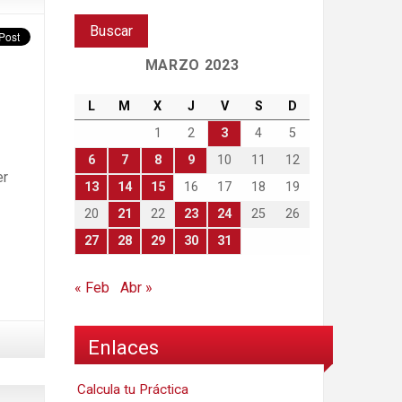
MARZO 2023
L
M
X
J
V
S
D
1
2
3
4
5
6
7
8
9
10
11
12
er
13
14
15
16
17
18
19
20
21
22
23
24
25
26
27
28
29
30
31
« Feb
Abr »
Enlaces
Calcula tu Práctica