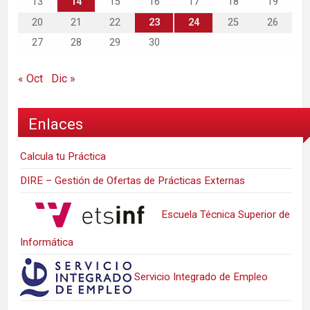
13
14
15
16
17
18
19
20
21
22
23
24
25
26
27
28
29
30
« Oct
Dic »
Enlaces
Calcula tu Práctica
DIRE – Gestión de Ofertas de Prácticas Externas
Escuela Técnica Superior de
Informática
Servicio Integrado de Empleo