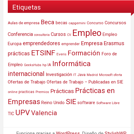
Etiquetas
Beca
Concursos
Aulas de empresa
becas
Concurso
capgemini
Empleo
Conferencia
Cursos
Empleo
consultoria
CV
Empresa
emprendedores
Erasmus
Europa
emprender
ETSINF
Formación
prácticas
Foro de
Everis
Informática
Empleo
IA
hp
GeeksHubs
internacional
Investigación
Java
IT
Madrid
Microsoft
oferta
Ofertas de Trabajo
Ofertas de Trabajo – Publicadas en SIE
Prácticas en
Prácticas
practicas
Premios
online
SIE
Empresas
Reino Unido
software
Software Libre
UPV
Valencia
TIC
Funciona gracias a
WordPress
. Diseño de
StylishWP