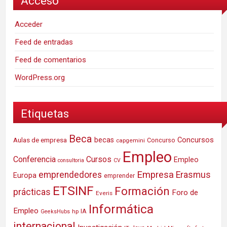
Acceso
Acceder
Feed de entradas
Feed de comentarios
WordPress.org
Etiquetas
Beca
Concursos
Aulas de empresa
becas
Concurso
capgemini
Empleo
Conferencia
Cursos
Empleo
consultoria
CV
Empresa
emprendedores
Erasmus
Europa
emprender
ETSINF
Formación
prácticas
Foro de
Everis
Informática
Empleo
IA
hp
GeeksHubs
internacional