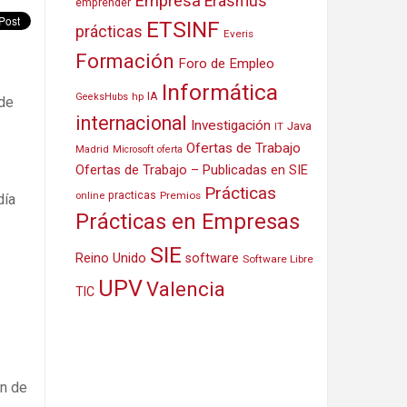
Empresa
Erasmus
emprender
ETSINF
prácticas
Everis
Formación
Foro de Empleo
Informática
IA
hp
GeeksHubs
 de
internacional
Investigación
Java
IT
Ofertas de Trabajo
Madrid
Microsoft
oferta
Ofertas de Trabajo – Publicadas en SIE
Prácticas
practicas
Premios
online
día
Prácticas en Empresas
SIE
Reino Unido
software
Software Libre
UPV
Valencia
TIC
ón de