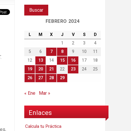
FEBRERO 2024
L
M
X
J
V
S
D
1
2
3
4
5
6
7
8
9
10
11
.
12
13
14
15
16
17
18
19
20
21
22
23
24
25
26
27
28
29
« Ene
Mar »
Enlaces
Calcula tu Práctica
es,