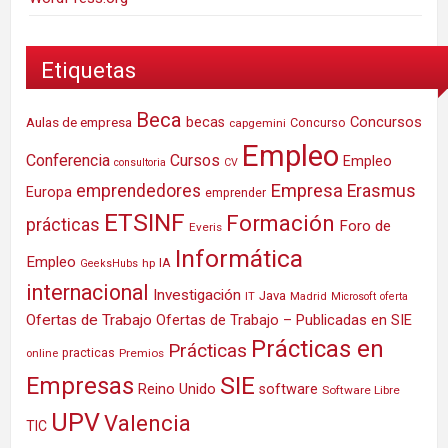
Etiquetas
Beca
Concursos
Aulas de empresa
becas
Concurso
capgemini
Empleo
Conferencia
Cursos
Empleo
consultoria
CV
Empresa
emprendedores
Erasmus
Europa
emprender
ETSINF
Formación
prácticas
Foro de
Everis
Informática
Empleo
IA
hp
GeeksHubs
internacional
Investigación
Java
IT
Madrid
Microsoft
oferta
Ofertas de Trabajo
Ofertas de Trabajo – Publicadas en SIE
Prácticas en
Prácticas
practicas
Premios
online
SIE
Empresas
Reino Unido
software
Software Libre
UPV
Valencia
TIC