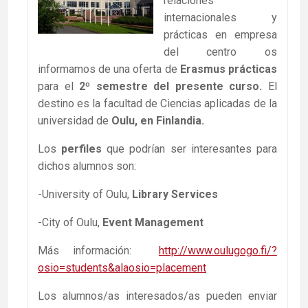
relaciones
internacionales y
prácticas en empresa
del centro os
informamos de una oferta de
Erasmus prácticas
para el
2º semestre del presente curso.
El
destino es la facultad de Ciencias aplicadas de la
universidad de
Oulu, en Finlandia.
Los
perfiles
que podrían ser interesantes para
dichos alumnos son:
-University of Oulu,
Library Services
-City of Oulu,
Event Management
Más información:
http://www.oulugogo.fi/?
osio=students&alaosio=placement
Los alumnos/as interesados/as pueden enviar