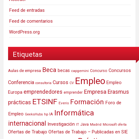
Feed de entradas
Feed de comentarios
WordPress.org
Etiquetas
Beca
Concursos
Aulas de empresa
becas
Concurso
capgemini
Empleo
Conferencia
Cursos
Empleo
consultoria
CV
Empresa
emprendedores
Erasmus
Europa
emprender
ETSINF
Formación
prácticas
Foro de
Everis
Informática
Empleo
IA
hp
GeeksHubs
internacional
Investigación
Java
IT
Madrid
Microsoft
oferta
Ofertas de Trabajo
Ofertas de Trabajo – Publicadas en SIE