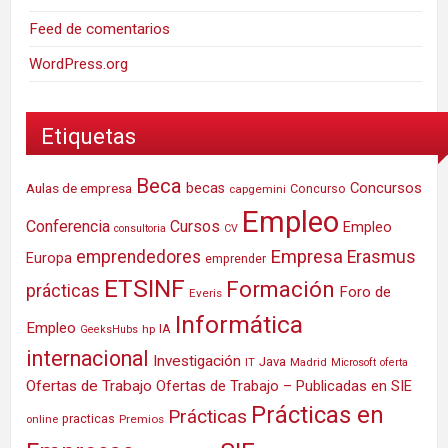
Feed de comentarios
WordPress.org
Etiquetas
Beca
Concursos
Aulas de empresa
becas
Concurso
capgemini
Empleo
Conferencia
Cursos
Empleo
consultoria
CV
Empresa
emprendedores
Erasmus
Europa
emprender
ETSINF
Formación
prácticas
Foro de
Everis
Informática
Empleo
IA
hp
GeeksHubs
internacional
Investigación
Java
IT
Madrid
Microsoft
oferta
Ofertas de Trabajo
Ofertas de Trabajo – Publicadas en SIE
Prácticas en
Prácticas
practicas
Premios
online