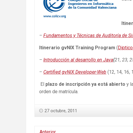
Itine
–
Fundamentos y Técnicas de Auditoría de S
Itinerario gvNIX Training Program
(
Diptic
–
Introducción al desarrollo en Java
(
21, 23, 
–
Certified gvNIX Developer-Web
(12, 14, 16,
El
plazo de inscripción ya está abierto
y l
orden de matrícula.
27 octubre, 2011
Anterior