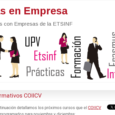
as en Empresa
nes con Empresas de la ETSINF
ormativos COIICV
tinuación detallamos los próximos cursos que el
COIICV
 programados para noviembre y diciembre: