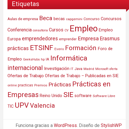
Etiquetas
Beca
Concursos
Aulas de empresa
becas
Concurso
capgemini
Empleo
Conferencia
Cursos
Empleo
consultoria
CV
Empresa
emprendedores
Erasmus
Europa
emprender
ETSINF
Formación
prácticas
Foro de
Everis
Informática
Empleo
IA
hp
GeeksHubs
internacional
Investigación
Java
IT
Madrid
Microsoft
oferta
Ofertas de Trabajo
Ofertas de Trabajo – Publicadas en SIE
Prácticas en
Prácticas
practicas
Premios
online
SIE
Empresas
Reino Unido
software
Software Libre
UPV
Valencia
TIC
Funciona gracias a
WordPress
. Diseño de
StylishWP