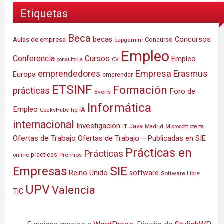
Etiquetas
Beca
Concursos
Aulas de empresa
becas
Concurso
capgemini
Empleo
Conferencia
Cursos
Empleo
consultoria
CV
Empresa
emprendedores
Erasmus
Europa
emprender
ETSINF
Formación
prácticas
Foro de
Everis
Informática
Empleo
IA
hp
GeeksHubs
internacional
Investigación
Java
IT
Madrid
Microsoft
oferta
Ofertas de Trabajo
Ofertas de Trabajo – Publicadas en SIE
Prácticas en
Prácticas
practicas
Premios
online
SIE
Empresas
Reino Unido
software
Software Libre
UPV
Valencia
TIC