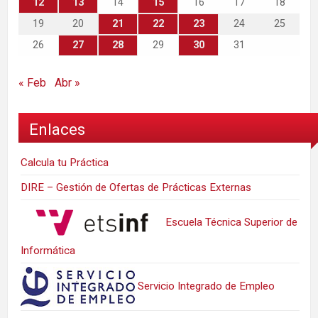
12
13
14
15
16
17
18
19
20
21
22
23
24
25
26
27
28
29
30
31
« Feb
Abr »
Enlaces
Calcula tu Práctica
DIRE – Gestión de Ofertas de Prácticas Externas
Escuela Técnica Superior de
Informática
Servicio Integrado de Empleo