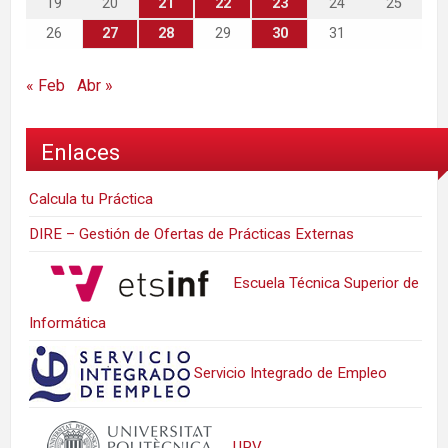
19
20
21
22
23
24
25
26
27
28
29
30
31
« Feb
Abr »
Enlaces
Calcula tu Práctica
DIRE – Gestión de Ofertas de Prácticas Externas
Escuela Técnica Superior de
Informática
Servicio Integrado de Empleo
UPV