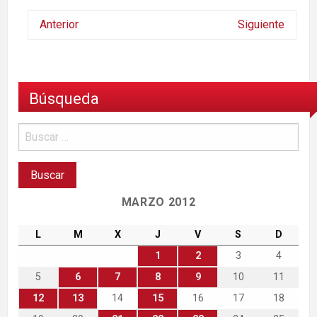
Anterior
Siguiente
Búsqueda
MARZO 2012
L
M
X
J
V
S
D
1
2
3
4
5
6
7
8
9
10
11
12
13
14
15
16
17
18